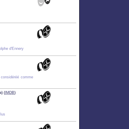
dolphe d'Ennery
t considéréé comme
a
) (
IMDB
)
ilus