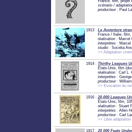
France, film, projet
scénario / adaptatio
producteur :
Paul Laf
1913 :
Le Avventure strao
France / Italie, film
réalisation :
Marcel 
interprètes :
Marcel 
studio :
Sociéta Ano
>> Adaptation ciné
1914 :
Thirthy Leagues U
États-Unis, film (d
réalisation :
Carl L.
interprètes :
George 
producteur :
William
>> Evocation du rom
1916 :
20,000 Leagues Un
États-Unis, film, 10
réalisation :
Stuart 
interprètes :
Allen H
producteur :
Carl L
>> Libre adaptation
1917 :
20 000 Feats Under