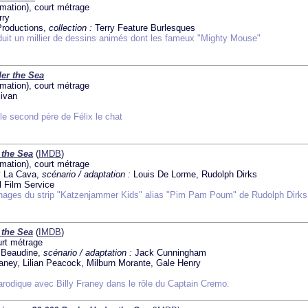
imation), court métrage
rry
Productions,
collection :
Terry Feature Burlesques
duit un millier de dessins animés dont les fameux "Mighty Mouse"
er the Sea
imation), court métrage
livan
le second père de Félix le chat
 the Sea
(
IMDB
)
imation), court métrage
 La Cava,
scénario / adaptation :
Louis De Lorme, Rudolph Dirks
l Film Service
nages du strip "Katzenjammer Kids" alias "Pim Pam Poum" de Rudolph Dirks
 the Sea
(
IMDB
)
urt métrage
 Beaudine,
scénario / adaptation :
Jack Cunningham
raney, Lilian Peacock, Milburn Morante, Gale Henry
rodique avec Billy Franey dans le rôle du Captain Cremo.