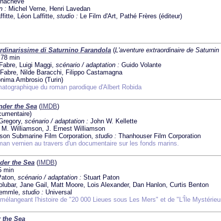
 inachevé
n :
Michel Verne, Henri Lavedan
fitte, Léon Laffitte,
studio :
Le Film d'Art, Pathé Frères (éditeur)
rdinarissime di Saturnino Farandola
(
L'aventure extraordinaire de Saturnin
, 78 min
Fabre, Luigi Maggi,
scénario / adaptation :
Guido Volante
Fabre, Nilde Baracchi, Filippo Castamagna
nima Ambrosio (Turin)
matographique du roman parodique d'Albert Robida
nder the Sea
(
IMDB
)
ocumentaire)
 Gregory,
scénario / adaptation :
John W. Kellette
M. Williamson, J. Ernest Williamson
son Submarine Film Corporation,
studio :
Thanhouser Film Corporation
an vernien au travers d'un documentaire sur les fonds marins.
der the Sea
(
IMDB
)
5 min
Paton,
scénario / adaptation :
Stuart Paton
olubar, Jane Gail, Matt Moore, Lois Alexander, Dan Hanlon, Curtis Benton
aemmle,
studio :
Universal
 mélangeant l'histoire de "20 000 Lieues sous Les Mers" et de "L'Île Mystérie
 the Sea