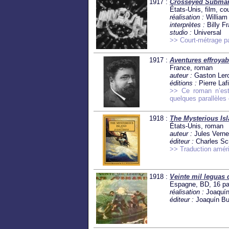
1917 :
Crosseyed Submari
États-Unis, film, co
réalisation :
William
interprètes :
Billy F
studio :
Universal
>> Court-métrage pa
1917 :
Aventures effroyabl
France, roman
auteur :
Gaston Ler
éditions :
Pierre Lafi
>> Ce roman n’est
quelques parallèles 
1918 :
The Mysterious Is
États-Unis, roman
auteur :
Jules Vern
éditeur :
Charles Sc
>> Traduction améri
1918 :
Veinte mil leguas 
Espagne, BD, 16 p
réalisation :
Joaquín
éditeur :
Joaquín Bu