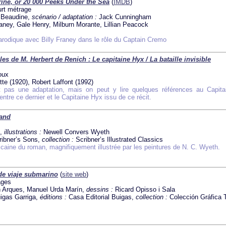
ne, or 20 000 Peeks Under the Sea
(
IMDB
)
urt métrage
 Beaudine,
scénario / adaptation :
Jack Cunningham
raney, Gale Henry, Milburn Morante, Lillian Peacock
rodique avec Billy Franey dans le rôle du Captain Cremo
es de M. Herbert de Renich : Le capitaine Hyx / La bataille invisible
oux
tte (1920), Robert Laffont (1992)
 pas une adaptation, mais on peut y lire quelques références au Capita
entre ce dernier et le Capitaine Hyx issu de ce récit.
land
e,
illustrations :
Newell Convers Wyeth
ribner’s Sons,
collection :
Scribner’s Illustrated Classics
caine du roman, magnifiquement illustrée par les peintures de N. C. Wyeth.
de viaje submarino
(
site web
)
ages
 Arques, Manuel Urda Marín,
dessins :
Ricard Opisso i Sala
igas Garriga,
éditions :
Casa Editorial Buigas,
collection :
Colección Gráfica 