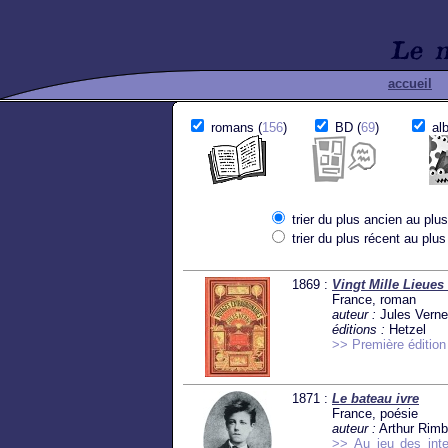
accueil
romans (
156
)
BD (
69
)
alb
trier du plus ancien au plus
trier du plus récent au plus
1869 :
Vingt Mille Lieues
France, roman
auteur :
Jules Vern
éditions :
Hetzel
>> Première édition
1871 :
Le bateau ivre
France, poésie
auteur :
Arthur Rim
>> Au jeu des inte