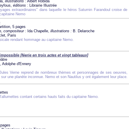
da,
illustrations :
Albert Robida
eyfous,
éditions :
Librairie Illustrée
yages extraordinaires" dans laquelle le héros Saturnin Farandoul croise de
 capitaine Nemo
o
rtition, 5 pages
e,
compositeur :
Ida Chapelle,
illustrations :
B. Delaroche
let, Paris
icale rendant hommage au capitaine Nemo.
impossible [féerie en trois actes et vingt tableaux]
éâtre
, Adolphe d'Ennery
 Jules Verne reprend de nombreux thèmes et personnages de ses oeuvres,
et sur une planète inconnue. Nemo et son Nautilus y ont également leur place.
mettes
d’allumettes contant certains hauts faits du capitaine Nemo.
 pages