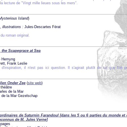
 la lecture de "Vingt mille lieues sous les mers".
Mysterious Island
)
e,
illustrations :
Jules-Descartes Férat
 du roman original.
r, the Scapegrace at Sea
e Hemyng
ett, Frank Leslie
d'inspiration, il n'est pas ici question. Il s'agirait plutôt de ce que l'on p
jlen Onder Zee
(
site web
)
théâtre
rles de la Mar
 de la Mar Gezelschap
ordinaires de Saturnin Farandoul [dans les 5 ou 6 parties du monde et 
connus de M. Jules Verne]
 pages