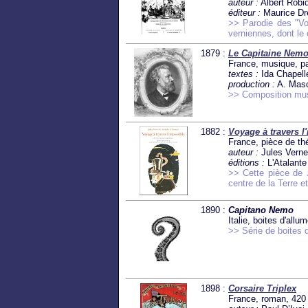
auteur :
Albert Robi
éditeur :
Maurice Dr
>> Parodie des "Vo
verniennes, dont le
1879 :
Le Capitaine Nem
France, musique, pa
textes :
Ida Chapell
production :
A. Masc
>> Composition mus
1882 :
Voyage à travers l'
France, pièce de th
auteur :
Jules Verne
éditions :
L'Atalante
>> Cette pièce de
centre de la Terre 
1890 :
Capitano Nemo
Italie, boites d'allu
>> Série de boites 
1898 :
Corsaire Triplex
France, roman, 420