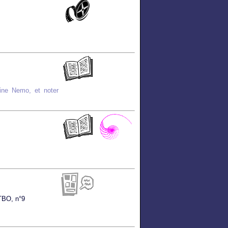
ine Nemo, et noter
TBO, n°9