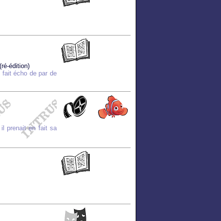
ré-édition)
 fait écho de par de
l prenait en fait sa