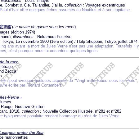
,
illustrations :
Louis Tinayre
e, Combet & Cie, Tallandier, J’ai lu,
collection :
Voyages excentriques
aul d’Ivoi offre quelques échos assumés au Nautilus et à son capitaine.
 海底軍艦
(
Le navire de guerre sous les mers
)
ages (édition 1974)
hunrô,
illustrations :
Nakamura Fusetsu
Tôkyô, 15 novembre 1900 (1ère édition) / Holp Shuppan, Tôkyô, juillet 1974 (
inq ans avant la mort de Jules Verne n'est pas une adaptation. Toutefois il y
es, c'est pourquoi nous lui accordons quelques lignes.
de la mer
 métrage
nd Zecca
s
e film peut évoquer quelques aspects de "Vingt mille lieues sous les mers", i
vre écrite par Richard Cortambert.
ules-Verne »
olumes
Rouge, Gustave Guitton
cant, 10/18,
collection :
Nouvelle Collection Illustrée, n°281 et n°282
e typiquement populaire rendant hommage au récit de Jules Verne.
Leagues under the Sea
 de marionnettes