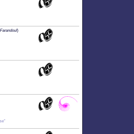
 Farandoul
)
use"