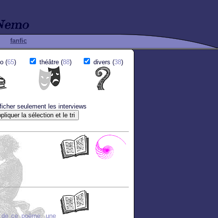
fanfic
o (
65
)
théâtre (
88
)
divers (
38
)
ficher seulement les interviews
rs de ce poème, une