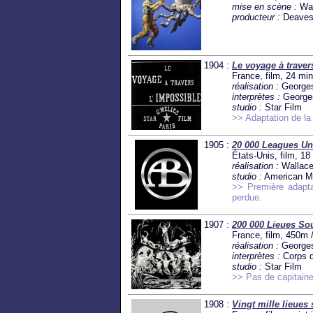
mise en scène :
Wal
producteur :
Deaves'
1904 :
Le voyage à traver
France, film, 24 min
réalisation :
Georges
interprètes :
Georges
studio :
Star Film
>> Adaptation de la 
1905 :
20 000 Leagues Un
États-Unis, film, 18
réalisation :
Wallace
studio :
American M
>> Première adapta
perdue.
1907 :
200 000 Lieues So
France, film, 450m 
réalisation :
Georges
interprètes :
Corps d
studio :
Star Film
>> Pas de capitaine
1908 :
Vingt mille lieues