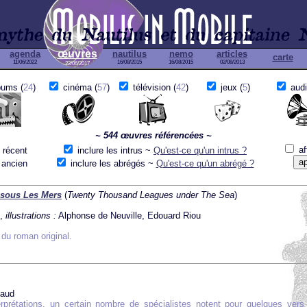
œuvres
agenda
nautilus
nemo
articles
carte
11/06/2022
16/08/2015
16/08/2015
02/08/2013
22/06/2017
ums (
24
)
cinéma (
57
)
télévision (
42
)
jeux (
5
)
audi
~ 544 œuvres référencées ~
af
 récent
inclure les intrus ~
Qu'est-ce qu'un intrus ?
 ancien
inclure les abrégés ~
Qu'est-ce qu'un abrégé ?
 sous Les Mers
(
Twenty Thousand Leagues under The Sea
)
e,
illustrations :
Alphonse de Neuville, Edouard Riou
 du roman original.
baud
rprétations, un certain nombre de spécialistes notent pour quelques ve