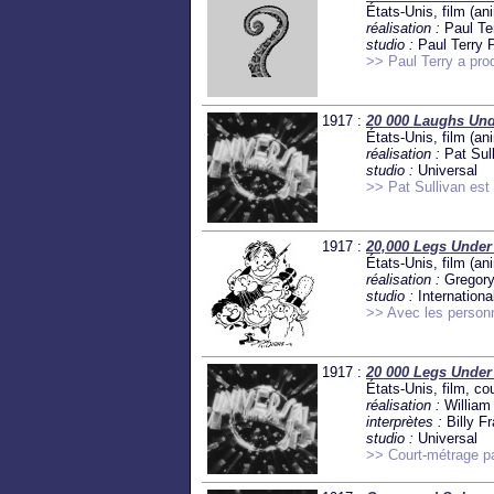
États-Unis, film (an
réalisation :
Paul Te
studio :
Paul Terry 
>> Paul Terry a pro
1917 :
20 000 Laughs Und
États-Unis, film (an
réalisation :
Pat Sul
studio :
Universal
>> Pat Sullivan est 
1917 :
20,000 Legs Under
États-Unis, film (an
réalisation :
Gregory
studio :
Internationa
>> Avec les person
1917 :
20 000 Legs Under
États-Unis, film, co
réalisation :
William
interprètes :
Billy F
studio :
Universal
>> Court-métrage pa