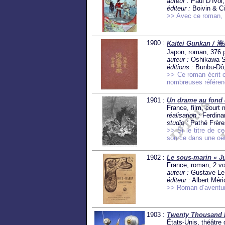
auteur :
Paul D’Ivoi
éditeur :
Boivin & Ci
>> Avec ce roman, P
1900 :
Kaitei Gunkan /
Japon, roman, 376 p
auteur :
Oshikawa S
éditions :
Bunbu-Dô, 
>> Ce roman écrit c
nombreuses référenc
1901 :
Un drame au fond 
France, film, court
réalisation :
Ferdina
studio :
Pathé Frère
>> Si le titre de c
source dans une oeu
1902 :
Le sous-marin « J
France, roman, 2 v
auteur :
Gustave Le 
éditeur :
Albert Méri
>> Roman d’aventur
1903 :
Twenty Thousand 
États-Unis, théâtre