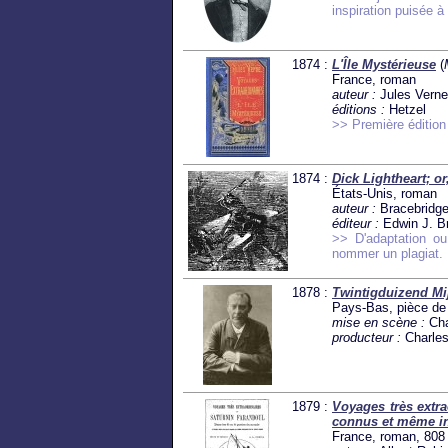
inspiration puisée à
1874 :
L'Île Mystérieuse
(
France, roman
auteur :
Jules Vern
éditions :
Hetzel
>> Première édition
1874 :
Dick Lightheart; o
États-Unis, roman
auteur :
Bracebridg
éditeur :
Edwin J. Br
>> D'adaptation ou 
nommer un plagiat.
1878 :
Twintigduizend Mi
Pays-Bas, pièce de 
mise en scène :
Cha
producteur :
Charles
1879 :
Voyages très extra
connus et même in
France, roman, 808