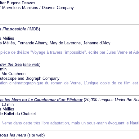
ter Eugene Deaves
 Marvelous Manikins / Deaves Company
s l'impossible
(
IMDB
)
 Méliès
 Méliès, Fernande Albany, May de Lavergne, Jehanne d'Alcy
pièce de théâtre "Voyage à travers l'impossible", écrite par Jules Verne et A
der the Sea
(
site web
)
 min
 Mc Cutcheon
utoscope and Biograph Company
tion cinématographique du roman de Verne, L'unique copie de ce film es
us les Mers ou Le Cauchemar d'un Pêcheur
(
20,000 Leagues Under the Se
/ 10 min
 Méliès
e Ballet du Chatelet
 Nemo dans cette très libre adaptation, mais un sous-marin évoquant le Naut
 sous les mers
(
site web
)